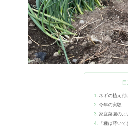
目
ネギの植え付
今年の実験 
家庭菜園のよ
「種は蒔いて