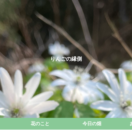
りんごの縁側
花のこと
今日の畑