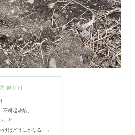
次
け
「不耕起栽培」
いこと
おけばどうにかなる。」